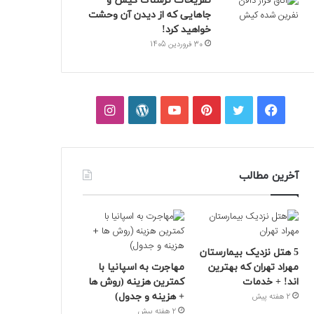
تفریحات ترسناک کیش و
جاهایی که از دیدن آن وحشت
خواهید کرد!
30 فروردین 1405
فیسبوک
توییتر
پینتریست
یوتیوب
وردپرس
اینستاگرام
آخرین مطالب
5 هتل نزدیک بیمارستان
مهراد تهران که بهترین‌
مهاجرت به اسپانیا با
اند! + خدمات
کمترین هزینه (روش ها
+ هزینه و جدول)
2 هفته پیش
2 هفته پیش