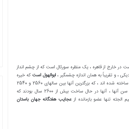
ست در خارج از قاهره ، یک منظره سورئال است که از چشم انداز
یکی ، و تقریباً به همان اندازه چشمگیر ،
ابوالهول است
که خیره
به زمین نگاه می کند.این اهرام به عنوان مقبره فراعنه ساخته شده اند ، که بزرگترین آنها بین سالهای 2560 و 2540
قبل از میلاد ساخته شده است. برای در نظر گرفتن سن آنها ، آنها در حال ساخت بیش از 2600 سال بودند که
م الجثه تنها عضو بازمانده از
عجایب هفتگانه جهان باستان