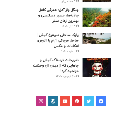
3 هفته پیش
جنگل واز آمل؛ معرفی کامل
جاذبه‌ها، مسیر دسترسی و
بهترین زمان سفر
13 تیر 1405
پارک ساحلی سیمرغ کیش |
ساحل مرجانی آرام با آدرس،
امکانات و عکس
11 خرداد 1405
تفریحات ترسناک کیش و
جاهایی که از دیدن آن وحشت
خواهید کرد!
30 فروردین 1405
فیسبوک
توییتر
پینتریست
یوتیوب
وردپرس
اینستاگرام