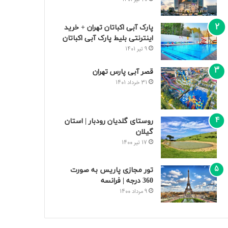
پارک آبی اکباتان تهران + خرید
اینترنتی بلیط پارک آبی اکباتان
9 تیر 1401
قصر آبی پارس تهران
31 خرداد 1401
روستای گلدیان رودبار | استان
گیلان
17 تیر 1400
تور مجازی پاریس به صورت
360 درجه | فرانسه
9 مرداد 1400