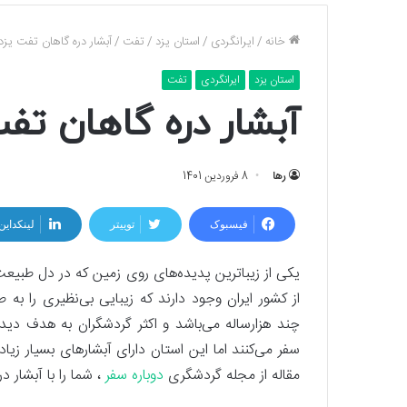
خانه
/
ایرانگردی
/
استان یزد
/
تفت
/
آبشار دره گاهان تفت یزد
استان یزد
ایرانگردی
تفت
آبشار دره گاهان تفت
رها
8 فروردین 1401
فیسبوک
توییتر
لینکداین
یکی از زیبا‌ترین پدیده‌های روی زمین که در دل طبیعت
از کشور ایران وجود دارند که زیبایی بی‌نظیری را ب
چند هزارساله می‌باشد و اکثر گردشگران به هدف دید
سفر می‌کنند اما این استان دارای آبشار‌های بسیار زی
مقاله از مجله گردشگری
دوباره سفر
، شما را با آبشار د