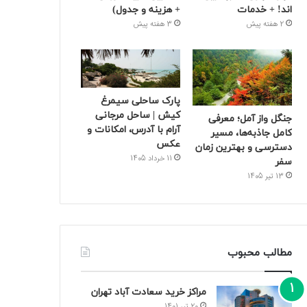
اند! + خدمات
+ هزینه و جدول)
2 هفته پیش
3 هفته پیش
پارک ساحلی سیمرغ
کیش | ساحل مرجانی
جنگل واز آمل؛ معرفی
آرام با آدرس، امکانات و
کامل جاذبه‌ها، مسیر
عکس
دسترسی و بهترین زمان
11 خرداد 1405
سفر
13 تیر 1405
مطالب محبوب
مراکز خرید سعادت‌ آباد تهران
20 تیر 1401