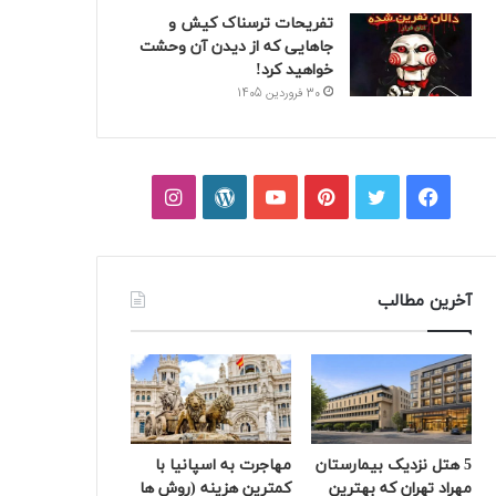
تفریحات ترسناک کیش و
جاهایی که از دیدن آن وحشت
خواهید کرد!
30 فروردین 1405
فیسبوک
توییتر
پینتریست
یوتیوب
وردپرس
اینستاگرام
آخرین مطالب
5 هتل نزدیک بیمارستان
مهاجرت به اسپانیا با
مهراد تهران که بهترین‌
کمترین هزینه (روش ها