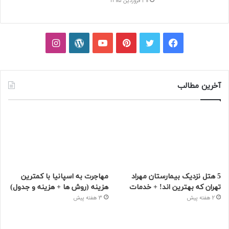
30 فروردین 1405
فیسبوک
توییتر
پینتریست
یوتیوب
وردپرس
اینستاگرام
آخرین مطالب
5 هتل نزدیک بیمارستان مهراد
مهاجرت به اسپانیا با کمترین
تهران که بهترین‌ اند! + خدمات
هزینه (روش ها + هزینه و جدول)
2 هفته پیش
3 هفته پیش