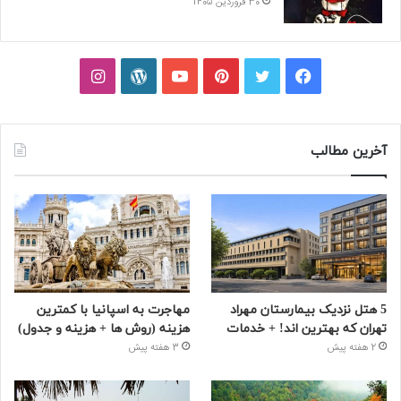
30 فروردین 1405
فیسبوک
توییتر
پینتریست
یوتیوب
وردپرس
اینستاگرام
آخرین مطالب
5 هتل نزدیک بیمارستان مهراد
مهاجرت به اسپانیا با کمترین
تهران که بهترین‌ اند! + خدمات
هزینه (روش ها + هزینه و جدول)
2 هفته پیش
3 هفته پیش