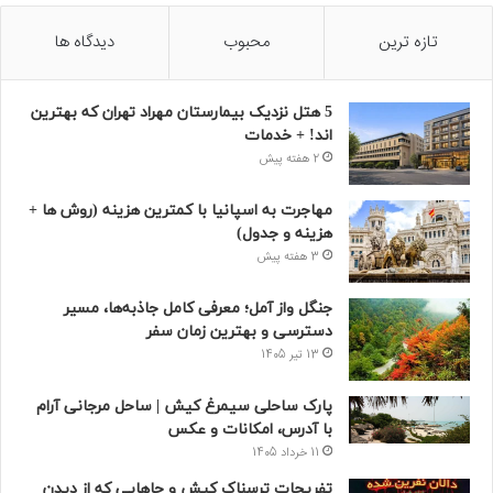
تازه ترین
محبوب
دیدگاه ها
5 هتل نزدیک بیمارستان مهراد تهران که بهترین‌
اند! + خدمات
2 هفته پیش
مهاجرت به اسپانیا با کمترین هزینه (روش ها +
هزینه و جدول)
3 هفته پیش
جنگل واز آمل؛ معرفی کامل جاذبه‌ها، مسیر
دسترسی و بهترین زمان سفر
13 تیر 1405
پارک ساحلی سیمرغ کیش | ساحل مرجانی آرام
با آدرس، امکانات و عکس
11 خرداد 1405
تفریحات ترسناک کیش و جاهایی که از دیدن