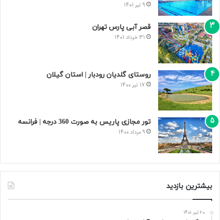
9 تیر 1401
قصر آبی پارس تهران
31 خرداد 1401
روستای گلدیان رودبار | استان گیلان
17 تیر 1400
تور مجازی پاریس به صورت 360 درجه | فرانسه
9 مرداد 1400
بیشترین بازدید
20 تیر 1401