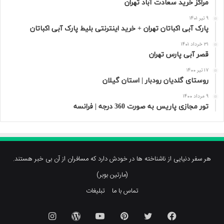
مراکز خرید سعادت‌ آباد تهران
9 تیر 1401
پارک آبی اکباتان تهران + خرید اینترنتی بلیط پارک آبی اکباتان
31 خرداد 1401
قصر آبی پارس تهران
17 تیر 1400
روستای گلدیان رودبار | استان گیلان
9 مرداد 1400
تور مجازی پاریس به صورت 360 درجه | فرانسه
هر سفر دنیایی از ناشناخته ها در خودش دارد که مسافران از آن بی خبر هستند.
(مارتین بوبر)
تماس با ما
تبلیغات
فیسبوک
توییتر
پینتریست
یوتیوب
وردپرس
اینستاگرام