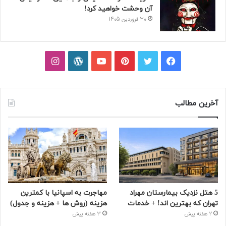
آن وحشت خواهید کرد!
30 فروردین 1405
فیسبوک
توییتر
پینتریست
یوتیوب
وردپرس
اینستاگرام
آخرین مطالب
5 هتل نزدیک بیمارستان مهراد
مهاجرت به اسپانیا با کمترین
تهران که بهترین‌ اند! + خدمات
هزینه (روش ها + هزینه و جدول)
2 هفته پیش
3 هفته پیش