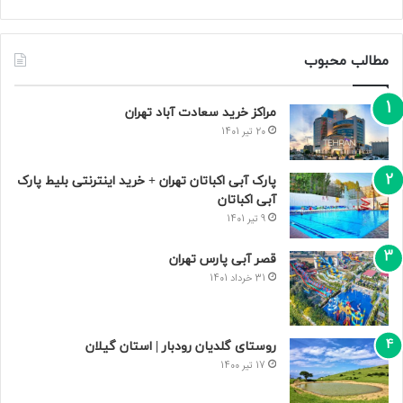
مطالب محبوب
مراکز خرید سعادت‌ آباد تهران
20 تیر 1401
پارک آبی اکباتان تهران + خرید اینترنتی بلیط پارک
آبی اکباتان
9 تیر 1401
قصر آبی پارس تهران
31 خرداد 1401
روستای گلدیان رودبار | استان گیلان
17 تیر 1400