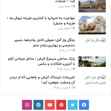
اند! + خدمات
2 هفته پیش
مهاجرت به اسپانیا با کمترین هزینه (روش ها +
هزینه و جدول)
3 هفته پیش
جنگل واز آمل؛ معرفی کامل جاذبه‌ها، مسیر
دسترسی و بهترین زمان سفر
13 تیر 1405
پارک ساحلی سیمرغ کیش | ساحل مرجانی آرام
با آدرس، امکانات و عکس
11 خرداد 1405
تفریحات ترسناک کیش و جاهایی که از دیدن
آن وحشت خواهید کرد!
30 فروردین 1405
فیسبوک
توییتر
پینتریست
یوتیوب
وردپرس
اینستاگرام