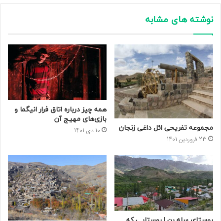
نوشته های مشابه
همه چیز درباره اتاق فرار انیگما و
بازی‌های مهیج آن
مجموعه تفریحی ائل داغی زنجان
10 دی 1401
23 فروردین 1401
روستای سله بن | روستایی که