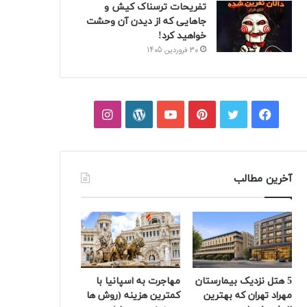
تفریحات ترسناک کیش و
جاهایی که از دیدن آن وحشت
خواهید کرد!
30 فروردین 1405
فیسبوک
توییتر
پینتریست
یوتیوب
وردپرس
اینستاگرام
آخرین مطالب
5 هتل نزدیک بیمارستان
مهاجرت به اسپانیا با
مهراد تهران که بهترین‌
کمترین هزینه (روش ها