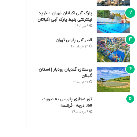
پارک آبی اکباتان تهران + خرید
اینترنتی بلیط پارک آبی اکباتان
9 تیر 1401
قصر آبی پارس تهران
31 خرداد 1401
روستای گلدیان رودبار | استان
گیلان
17 تیر 1400
تور مجازی پاریس به صورت
360 درجه | فرانسه
9 مرداد 1400