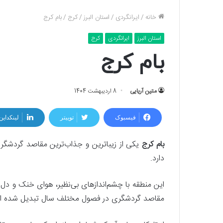
خانه
/
ایرانگردی
/
استان البرز
/
کرج
/
بام کرج
استان البرز
ایرانگردی
کرج
بام کرج
متین آریایی
8 اردیبهشت 1404
فیسبوک
توییتر
لینکداین
بام کرج
یکی از زیباترین و جذاب‌ترین مقاصد گردشگری 
دارد.
این منطقه با چشم‌اندازهای بی‌نظیر، هوای خنک و دل‌ا
مقاصد گردشگری در فصول مختلف سال تبدیل شده 