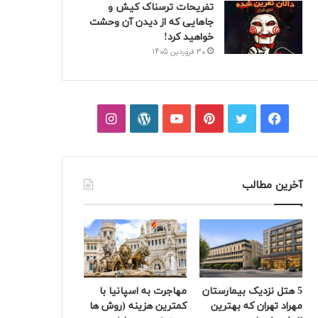
تفریحات ترسناک کیش و
جاهایی که از دیدن آن وحشت
خواهید کرد!
30 فروردین 1405
فیسبوک
توییتر
پینتریست
یوتیوب
وردپرس
اینستاگرام
آخرین مطالب
5 هتل نزدیک بیمارستان
مهاجرت به اسپانیا با
مهراد تهران که بهترین‌
کمترین هزینه (روش ها