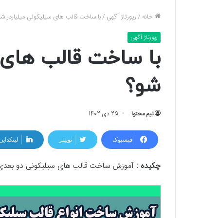
خانه
/
رپورتاژ آگهی
/
با ساخت قالب های سیلیکونی میلیاردر شو
رپورتاژ آگهی
با ساخت قالب های 
شو؟
تیم محتوا
25 دی 1402
فیسبوک
توییتر
لینکداین
چکیده :
آموزش ساخت قالب های سیلیکونی دو بعدی و س