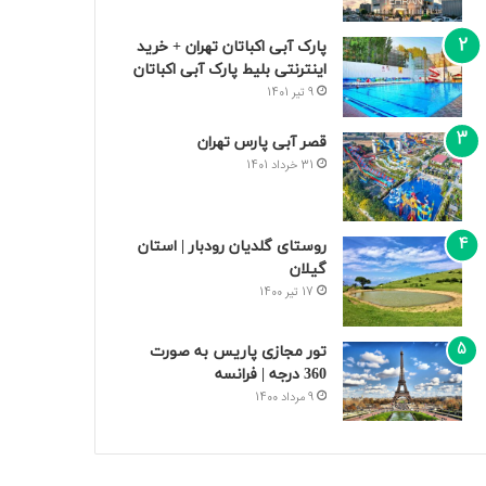
پارک آبی اکباتان تهران + خرید
اینترنتی بلیط پارک آبی اکباتان
9 تیر 1401
قصر آبی پارس تهران
31 خرداد 1401
روستای گلدیان رودبار | استان
گیلان
17 تیر 1400
تور مجازی پاریس به صورت
360 درجه | فرانسه
9 مرداد 1400