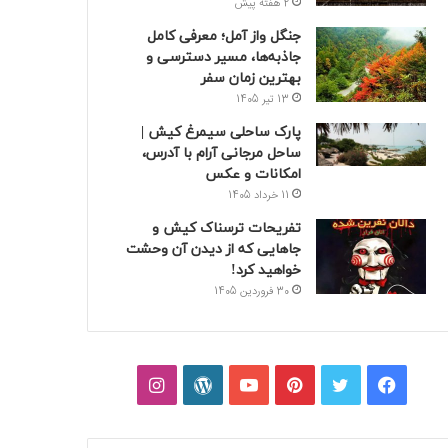
2 هفته پیش
جنگل واز آمل؛ معرفی کامل
جاذبه‌ها، مسیر دسترسی و
بهترین زمان سفر
13 تیر 1405
پارک ساحلی سیمرغ کیش |
ساحل مرجانی آرام با آدرس،
امکانات و عکس
11 خرداد 1405
تفریحات ترسناک کیش و
جاهایی که از دیدن آن وحشت
خواهید کرد!
30 فروردین 1405
فیسبوک
توییتر
پینتریست
یوتیوب
وردپرس
اینستاگرام