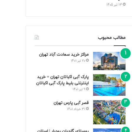
13 تیر 1405
مطالب محبوب
مراکز خرید سعادت‌ آباد تهران
20 تیر 1401
پارک آبی اکباتان تهران + خرید
اینترنتی بلیط پارک آبی اکباتان
9 تیر 1401
قصر آبی پارس تهران
31 خرداد 1401
روستای گلدیان رودبار | استان