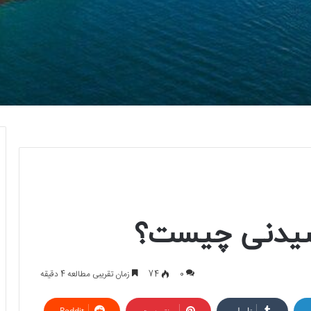
سیدنی چیست؟
0
74
زمان تقریبی مطالعه 4 دقیقه
تامبلر
پینتریست
Reddit