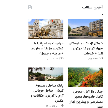
آخرین مطالب
5 هتل نزدیک بیمارستان
مهاجرت به اسپانیا با
مهراد تهران که بهترین‌
کمترین هزینه (روش ها
اند! + خدمات
+ هزینه و جدول)
2 هفته پیش
2 هفته پیش
پارک ساحلی سیمرغ
کیش | ساحل مرجانی
جنگل واز آمل؛ معرفی
آرام با آدرس، امکانات و
کامل جاذبه‌ها، مسیر
عکس
دسترسی و بهترین زمان
11 خرداد 1405
سفر