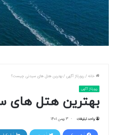
خانه
/
رپورتاژ آگهی
/
بهترین هتل های سیدنی چیست؟
رپورتاژ آگهی
بهترین هتل های 
واحد تبلیغات
3 بهمن 1401
فیسبوک
توییتر
لینکداین