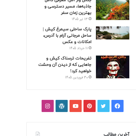
جنگل واز آمل؛ معرفی کامل
جاذبه‌ها، مسیر دسترسی و
بهترین زمان سفر
13 تیر 1405
پارک ساحلی سیمرغ کیش |
ساحل مرجانی آرام با آدرس،
امکانات و عکس
11 خرداد 1405
تفریحات ترسناک کیش و
جاهایی که از دیدن آن وحشت
خواهید کرد!
30 فروردین 1405
فیسبوک
توییتر
پینتریست
یوتیوب
وردپرس
اینستاگرام
آخرین مطالب