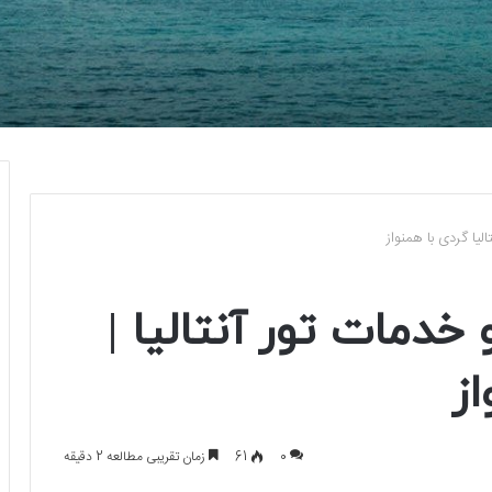
تالیا گردی با همنواز
و خدمات تور آنتالیا |
از
0
61
زمان تقریبی مطالعه 2 دقیقه