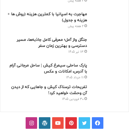
2 هفته پیش
مهاجرت به اسپانیا با کمترین هزینه (روش ها +
هزینه و جدول)
2 هفته پیش
جنگل واز آمل؛ معرفی کامل جاذبه‌ها، مسیر
دسترسی و بهترین زمان سفر
13 تیر 1405
پارک ساحلی سیمرغ کیش | ساحل مرجانی آرام
با آدرس، امکانات و عکس
11 خرداد 1405
تفریحات ترسناک کیش و جاهایی که از دیدن
آن وحشت خواهید کرد!
30 فروردین 1405
فیسبوک
توییتر
پینتریست
یوتیوب
وردپرس
اینستاگرام