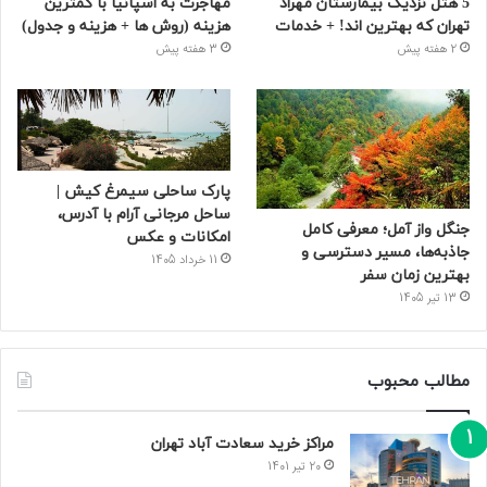
5 هتل نزدیک بیمارستان مهراد
مهاجرت به اسپانیا با کمترین
تهران که بهترین‌ اند! + خدمات
هزینه (روش ها + هزینه و جدول)
2 هفته پیش
3 هفته پیش
پارک ساحلی سیمرغ کیش |
ساحل مرجانی آرام با آدرس،
جنگل واز آمل؛ معرفی کامل
امکانات و عکس
جاذبه‌ها، مسیر دسترسی و
11 خرداد 1405
بهترین زمان سفر
13 تیر 1405
مطالب محبوب
مراکز خرید سعادت‌ آباد تهران
20 تیر 1401