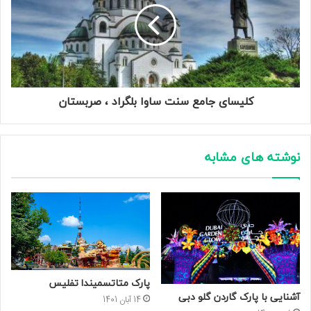
کلیسای جامع سنت ساوا بلگراد ، صربستان
نوشته های مشابه
پارک متاتسمیندا تفلیس
آشنایی با پارک گاردن گلو دبی
14 آبان 1401