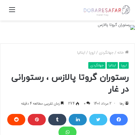
منو
خانه
/
جهانگردی
/
اروپا
/
ایتالیا
اروپا
ایتالیا
جهانگردی
رستوران گروتا پالازس ، رستورانی
در غار
رها
2 مرداد 1401
0
274
زمان تقریبی مطالعه 4 دقیقه