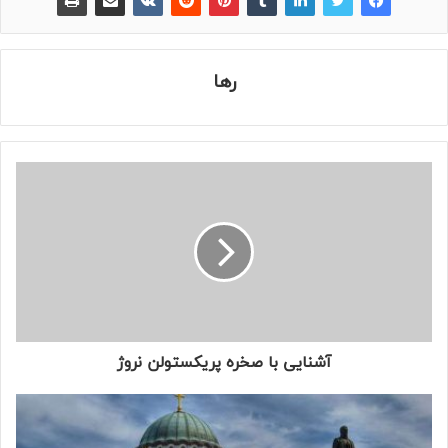
رها
آشنایی با صخره پریکستولن نروژ