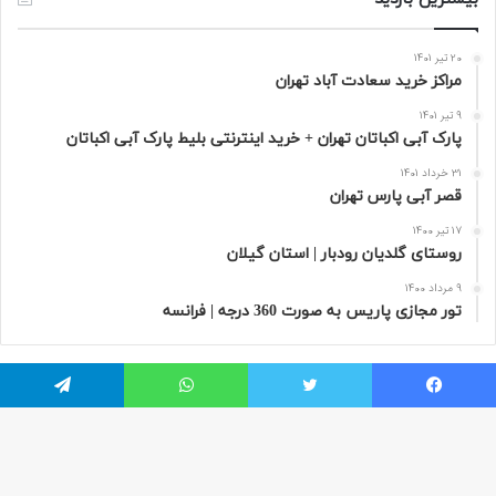
20 تیر 1401
مراکز خرید سعادت‌ آباد تهران
9 تیر 1401
پارک آبی اکباتان تهران + خرید اینترنتی بلیط پارک آبی اکباتان
31 خرداد 1401
قصر آبی پارس تهران
17 تیر 1400
روستای گلدیان رودبار | استان گیلان
9 مرداد 1400
تور مجازی پاریس به صورت 360 درجه | فرانسه
یسبوک
توییتر
واتس آپ
تلگرام
هر سفر دنیایی از ناشناخته ها در خودش دارد که مسافران از آن بی خبر هستند.
(مارتین بوبر)