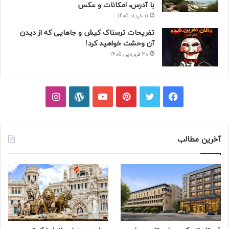
با آدرس، امکانات و عکس
11 خرداد 1405
تفریحات ترسناک کیش و جاهایی که از دیدن
آن وحشت خواهید کرد!
30 فروردین 1405
فیسبوک
توییتر
پینتریست
یوتیوب
وردپرس
اینستاگرام
آخرین مطالب