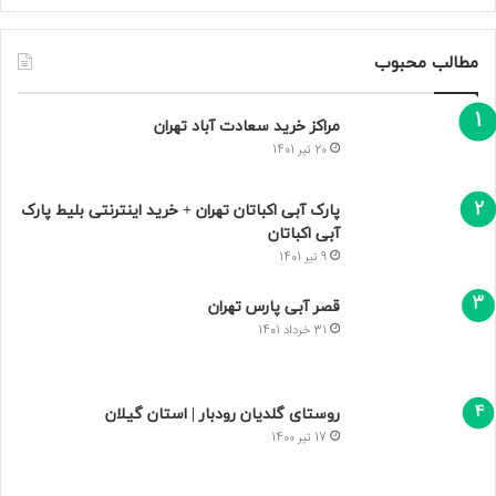
مطالب محبوب
مراکز خرید سعادت‌ آباد تهران
20 تیر 1401
پارک آبی اکباتان تهران + خرید اینترنتی بلیط پارک
آبی اکباتان
9 تیر 1401
قصر آبی پارس تهران
31 خرداد 1401
روستای گلدیان رودبار | استان گیلان
17 تیر 1400