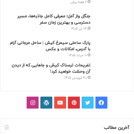
2 هفته پیش
جنگل واز آمل؛ معرفی کامل جاذبه‌ها، مسیر
دسترسی و بهترین زمان سفر
13 تیر 1405
پارک ساحلی سیمرغ کیش | ساحل مرجانی آرام
با آدرس، امکانات و عکس
11 خرداد 1405
تفریحات ترسناک کیش و جاهایی که از دیدن
آن وحشت خواهید کرد!
30 فروردین 1405
فیسبوک
توییتر
پینتریست
یوتیوب
وردپرس
اینستاگرام
آخرین مطالب