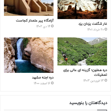
آرامگاه پیر علمدار کجاست
غار شگفت یزدان یزد
14 دی 1402
20 خرداد 1401
دره هملون؛ گزینه ای عالی برای
تعطیلات
دره اجنه مشهد
13 فروردین 1403
16 اسفند 1400
دیدگاهتان را بنویسید