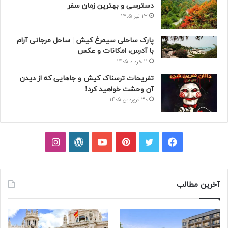
دسترسی و بهترین زمان سفر
13 تیر 1405
پارک ساحلی سیمرغ کیش | ساحل مرجانی آرام
با آدرس، امکانات و عکس
11 خرداد 1405
تفریحات ترسناک کیش و جاهایی که از دیدن
آن وحشت خواهید کرد!
30 فروردین 1405
فیسبوک
توییتر
پینتریست
یوتیوب
وردپرس
اینستاگرام
آخرین مطالب