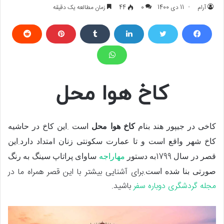
آرام
11 دی 1400
0
44
زمان مطالعه یک دقیقه
کاخ هوا محل
.
کاخی در جیپور هند بنام
کاخ هوا محل
است
این کاخ در حاشیه
.
کاخ شهر واقع است و تا عمارت سکونتی زنان امتداد دارد
این
1799
قصر در سال
به دستور
مهاراجه
ساوای پراتاپ سینگ به رنگ
.برای آشنایی بیشتر با این قصر همراه ما در
صورتی بنا شده است
مجله گردشگری دوباره سفر
باشید.