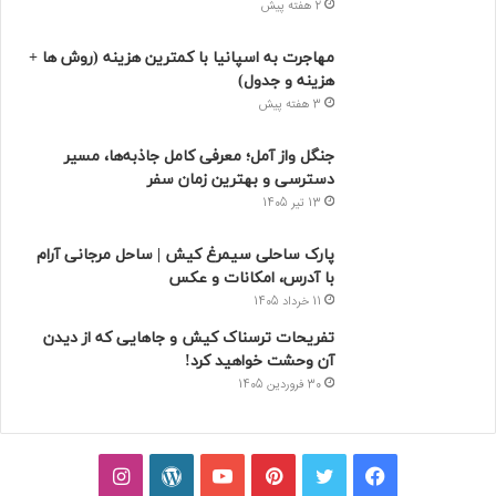
2 هفته پیش
مهاجرت به اسپانیا با کمترین هزینه (روش ها +
هزینه و جدول)
3 هفته پیش
جنگل واز آمل؛ معرفی کامل جاذبه‌ها، مسیر
دسترسی و بهترین زمان سفر
13 تیر 1405
پارک ساحلی سیمرغ کیش | ساحل مرجانی آرام
با آدرس، امکانات و عکس
11 خرداد 1405
تفریحات ترسناک کیش و جاهایی که از دیدن
آن وحشت خواهید کرد!
30 فروردین 1405
فیسبوک
توییتر
پینتریست
یوتیوب
وردپرس
اینستاگرام