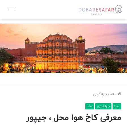
منو
خانه
/
جهانگردی
آسیا
جهانگردی
هند
معرفی کاخ هوا محل ، جیپور