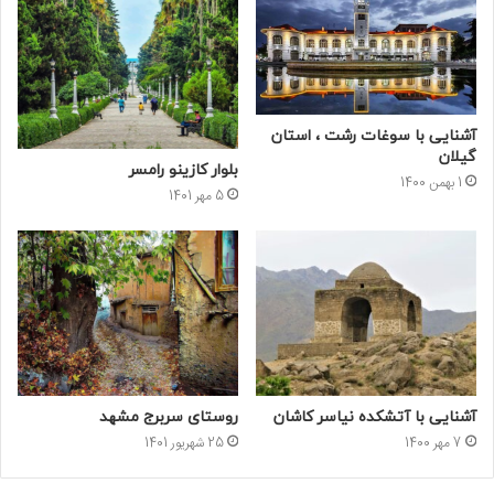
آشنایی با سوغات رشت ، استان
گیلان
بلوار کازینو رامسر
1 بهمن 1400
5 مهر 1401
آشنایی با آتشکده نیاسر کاشان
روستای سربرج مشهد
7 مهر 1400
25 شهریور 1401