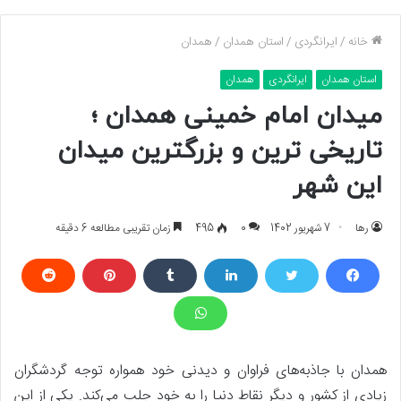
خانه
/
ایرانگردی
/
استان همدان
/
همدان
استان همدان
ایرانگردی
همدان
میدان امام خمینی همدان ؛
تاریخی ترین و بزرگترین میدان
این شهر
رها
7 شهریور 1402
0
495
زمان تقریبی مطالعه 6 دقیقه
همدان با جاذبه‌های فراوان و دیدنی خود همواره توجه گردشگران
زیادی از کشور و دیگر نقاط دنیا را به خود جلب می‌کند. یکی از این