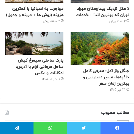
5 هتل نزدیک بیمارستان مهراد
مهاجرت به اسپانیا با کمترین
تهران که بهترین‌ اند! + خدمات
هزینه (روش ها + هزینه و جدول)
2 هفته پیش
3 هفته پیش
پارک ساحلی سیمرغ کیش |
ساحل مرجانی آرام با آدرس،
جنگل واز آمل؛ معرفی کامل
امکانات و عکس
جاذبه‌ها، مسیر دسترسی و
11 خرداد 1405
بهترین زمان سفر
13 تیر 1405
مطالب محبوب
مراکز خرید سعادت‌ آباد تهران
یسبوک
توییتر
واتس آپ
تلگرام