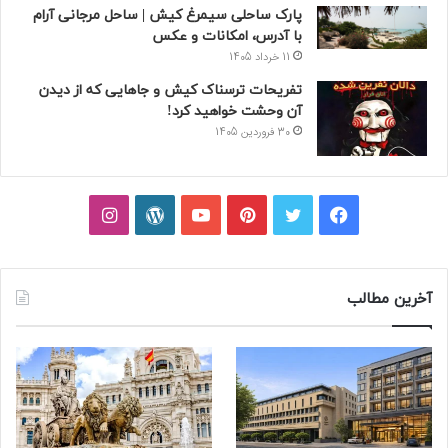
پارک ساحلی سیمرغ کیش | ساحل مرجانی آرام
با آدرس، امکانات و عکس
11 خرداد 1405
تفریحات ترسناک کیش و جاهایی که از دیدن
آن وحشت خواهید کرد!
30 فروردین 1405
فیسبوک
توییتر
پینتریست
یوتیوب
وردپرس
اینستاگرام
آخرین مطالب