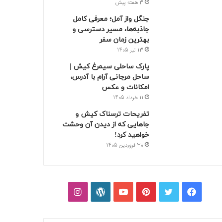
3 هفته پیش
جنگل واز آمل؛ معرفی کامل
جاذبه‌ها، مسیر دسترسی و
بهترین زمان سفر
13 تیر 1405
پارک ساحلی سیمرغ کیش |
ساحل مرجانی آرام با آدرس،
امکانات و عکس
11 خرداد 1405
تفریحات ترسناک کیش و
جاهایی که از دیدن آن وحشت
خواهید کرد!
30 فروردین 1405
فیسبوک
توییتر
پینتریست
یوتیوب
وردپرس
اینستاگرام