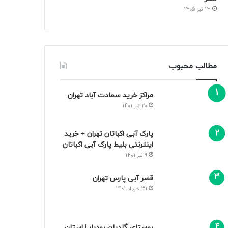
13 تیر 1405
مطالب محبوب
مراکز خرید سعادت‌ آباد تهران
20 تیر 1401
پارک آبی اکباتان تهران + خرید
اینترنتی بلیط پارک آبی اکباتان
9 تیر 1401
قصر آبی پارس تهران
31 خرداد 1401
روستای گلدیان رودبار | استان