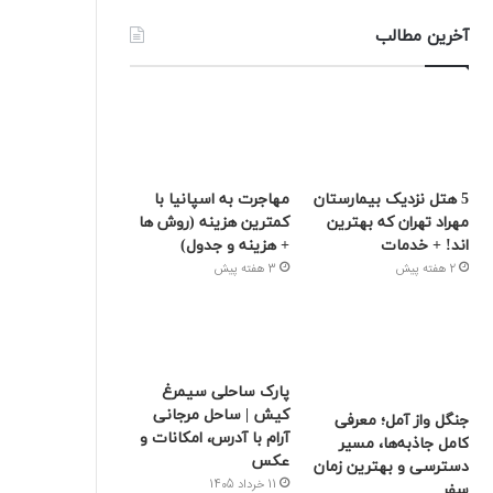
آخرین مطالب
5 هتل نزدیک بیمارستان
مهاجرت به اسپانیا با
مهراد تهران که بهترین‌
کمترین هزینه (روش ها
اند! + خدمات
+ هزینه و جدول)
2 هفته پیش
3 هفته پیش
پارک ساحلی سیمرغ
کیش | ساحل مرجانی
جنگل واز آمل؛ معرفی
آرام با آدرس، امکانات و
کامل جاذبه‌ها، مسیر
عکس
دسترسی و بهترین زمان
11 خرداد 1405
سفر