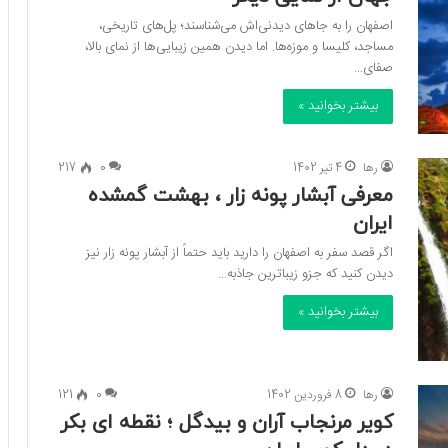
اصفهان را به جاهای دیدنی‌اش می‌شناسند؛ پل‌های تاریخی،
مساجد، کلیسا و موزه‌ها. اما دیدن همین زیبایی‌ها از نمای بالا،
صفای…
بیشتر بخوانید »
رها
4 تیر 1402
0
217
معرفی آبشار پونه زار ، بهشت گمشده
ایران
اگر قصد سفر به اصفهان را دارید باید حتماً از آبشار پونه زار نیز
دیدن کنید که جزو زیباترین جاذبه…
بیشتر بخوانید »
رها
8 فروردین 1402
0
121
کویر مرنجاب آران و بیدگل ؛ نقطه ای بکر