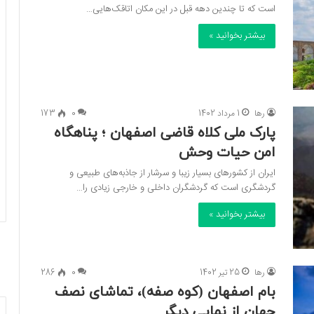
است که تا چندین دهه قبل در این مکان اتاقک‌هایی…
بیشتر بخوانید »
رها
1 مرداد 1402
0
173
پارک ملی کلاه قاضی اصفهان ؛ پناهگاه
امن حیات وحش
ایران از کشورهای بسیار زیبا و سرشار از جاذبه‌های طبیعی و
گردشگری است که گردشگران داخلی و خارجی زیادی را…
بیشتر بخوانید »
رها
25 تیر 1402
0
286
بام اصفهان (کوه صفه)، تماشای نصف
جهان از نمایی دیگر