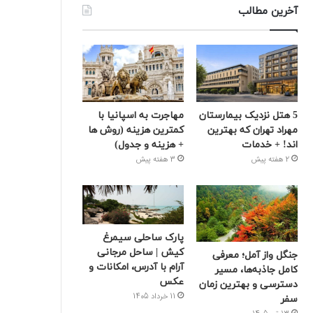
آخرین مطالب
5 هتل نزدیک بیمارستان
مهاجرت به اسپانیا با
مهراد تهران که بهترین‌
کمترین هزینه (روش ها
اند! + خدمات
+ هزینه و جدول)
2 هفته پیش
3 هفته پیش
پارک ساحلی سیمرغ
کیش | ساحل مرجانی
جنگل واز آمل؛ معرفی
آرام با آدرس، امکانات و
کامل جاذبه‌ها، مسیر
عکس
دسترسی و بهترین زمان
11 خرداد 1405
سفر