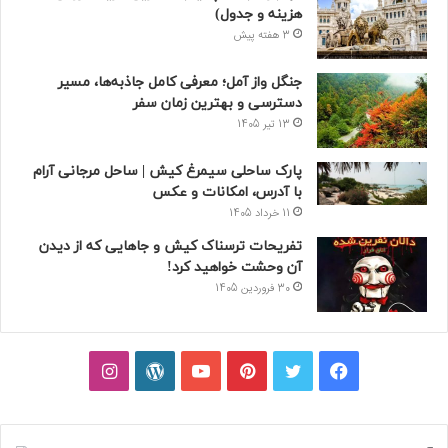
هزینه و جدول)
3 هفته پیش
جنگل واز آمل؛ معرفی کامل جاذبه‌ها، مسیر
دسترسی و بهترین زمان سفر
13 تیر 1405
پارک ساحلی سیمرغ کیش | ساحل مرجانی آرام
با آدرس، امکانات و عکس
11 خرداد 1405
تفریحات ترسناک کیش و جاهایی که از دیدن
آن وحشت خواهید کرد!
30 فروردین 1405
فیسبوک
توییتر
پینتریست
یوتیوب
وردپرس
اینستاگرام