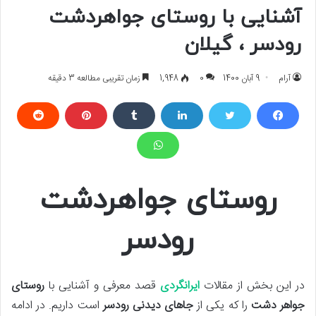
آشنایی با روستای جواهردشت
رودسر ، گیلان
آرام
9 آبان 1400
0
1,948
زمان تقریبی مطالعه 3 دقیقه
روستای جواهردشت
رودسر
در این بخش از مقالات
ایرانگردی
قصد معرفی و آشنایی با
روستای
جواهر دشت
را که یکی از
جاهای دیدنی رودسر
است داریم. در ادامه