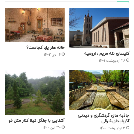
خانه هنر یزد کجاست؟
کلیسای ننه مریم ، ارومیه
14 دی 1402
28 اردیبهشت 1401
جاذبه های گردشگری و دیدنی
آشنایی با جنگل تیلا کنار متل قو
آذربایجان شرقی
30 آبان 1400
3 اردیبهشت 1400