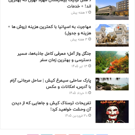
5 هتل نزدیک بیمارستان مهراد تهران که بهترین‌
اند! + خدمات
2 هفته پیش
مهاجرت به اسپانیا با کمترین هزینه (روش ها +
هزینه و جدول)
3 هفته پیش
جنگل واز آمل؛ معرفی کامل جاذبه‌ها، مسیر
دسترسی و بهترین زمان سفر
13 تیر 1405
پارک ساحلی سیمرغ کیش | ساحل مرجانی آرام
با آدرس، امکانات و عکس
11 خرداد 1405
تفریحات ترسناک کیش و جاهایی که از دیدن
آن وحشت خواهید کرد!
30 فروردین 1405