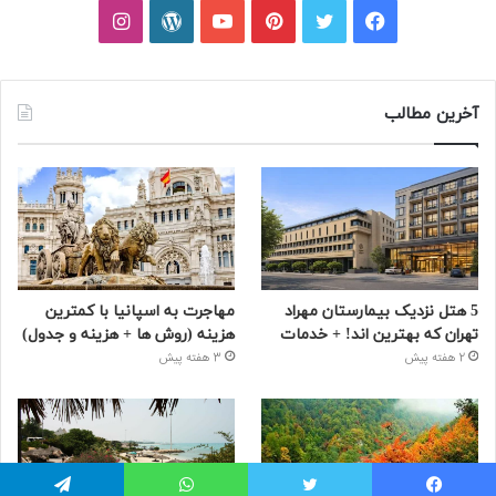
فیسبوک
توییتر
پینتریست
یوتیوب
وردپرس
اینستاگرام
آخرین مطالب
5 هتل نزدیک بیمارستان مهراد
مهاجرت به اسپانیا با کمترین
تهران که بهترین‌ اند! + خدمات
هزینه (روش ها + هزینه و جدول)
2 هفته پیش
3 هفته پیش