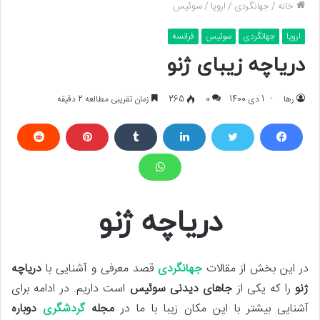
خانه
/
جهانگردی
/
اروپا
/
سوئیس
اروپا
جهانگردی
سوئیس
فرانسه
دریاچه زیبای ژنو
رها
1 دی 1400
0
265
زمان تقریبی مطالعه 2 دقیقه
دریاچه ژنو
در این بخش از مقالات
جهانگردی
قصد معرفی و آشنایی با
دریاچه
ژنو
را که یکی از
جاهای دیدنی سوئیس
است داریم. در ادامه برای
آشنایی بیشتر با این مکان زیبا با ما در
مجله
گردشگری
دوباره