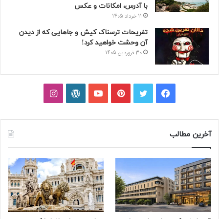
با آدرس، امکانات و عکس
11 خرداد 1405
تفریحات ترسناک کیش و جاهایی که از دیدن
آن وحشت خواهید کرد!
30 فروردین 1405
فیسبوک
توییتر
پینتریست
یوتیوب
وردپرس
اینستاگرام
آخرین مطالب