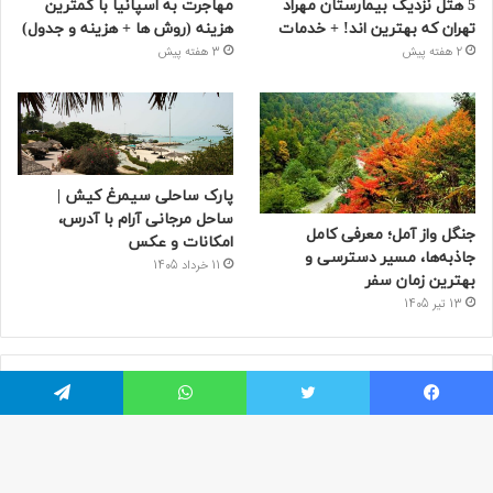
5 هتل نزدیک بیمارستان مهراد
مهاجرت به اسپانیا با کمترین
تهران که بهترین‌ اند! + خدمات
هزینه (روش ها + هزینه و جدول)
2 هفته پیش
3 هفته پیش
پارک ساحلی سیمرغ کیش |
ساحل مرجانی آرام با آدرس،
جنگل واز آمل؛ معرفی کامل
امکانات و عکس
جاذبه‌ها، مسیر دسترسی و
11 خرداد 1405
بهترین زمان سفر
13 تیر 1405
مطالب محبوب
یسبوک
توییتر
واتس آپ
تلگرام
مراکز خرید سعادت‌ آباد تهران
20 تیر 1401