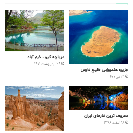
دریاچه کیو ، خرم آباد
29 اردیبهشت 1401
جزیره هندورابی خلیج فارس
31 تیر 1400
معروف ترین غارهای ایران
18 اسفند 1399