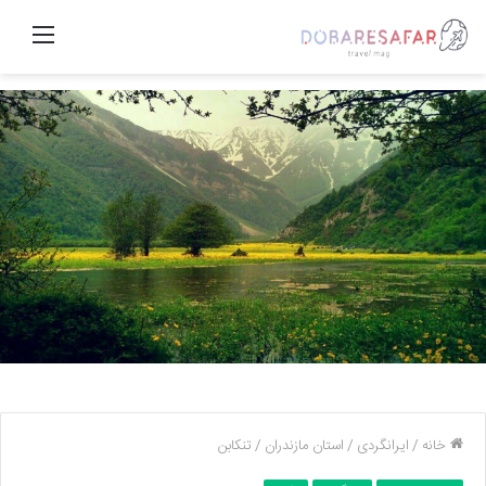
منو
خانه
/
ایرانگردی
/
استان مازندران
/
تنکابن