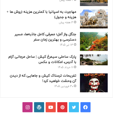
2 هفته پیش
مهاجرت به اسپانیا با کمترین هزینه (روش ها +
هزینه و جدول)
3 هفته پیش
جنگل واز آمل؛ معرفی کامل جاذبه‌ها، مسیر
دسترسی و بهترین زمان سفر
13 تیر 1405
پارک ساحلی سیمرغ کیش | ساحل مرجانی آرام
با آدرس، امکانات و عکس
11 خرداد 1405
تفریحات ترسناک کیش و جاهایی که از دیدن
آن وحشت خواهید کرد!
30 فروردین 1405
فیسبوک
توییتر
پینتریست
یوتیوب
وردپرس
اینستاگرام