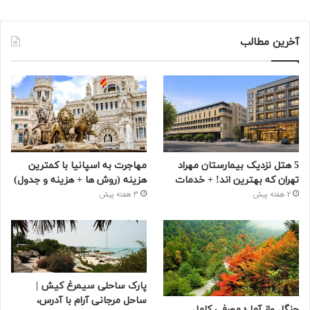
آخرین مطالب
5 هتل نزدیک بیمارستان مهراد
مهاجرت به اسپانیا با کمترین
تهران که بهترین‌ اند! + خدمات
هزینه (روش ها + هزینه و جدول)
2 هفته پیش
3 هفته پیش
پارک ساحلی سیمرغ کیش |
ساحل مرجانی آرام با آدرس،
جنگل واز آمل؛ معرفی کامل