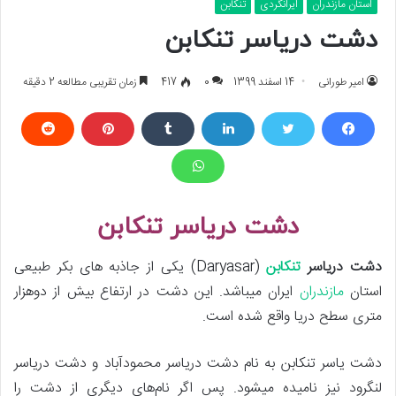
استان مازندران
ایرانگردی
تنکابن
دشت دریاسر تنکابن
امیر طورانی
14 اسفند 1399
0
417
زمان تقریبی مطالعه 2 دقیقه
دشت دریاسر تنکابن
دشت دریاسر
تنکابن
(Daryasar) یکی از جاذبه های بکر طبیعی
استان
مازندران
ایران میباشد. این دشت در ارتفاع بیش از دوهزار
متری سطح دریا واقع شده است.
دشت یاسر تنکابن به نام‌ دشت دریاسر محمودآباد و دشت دریاسر
لنگرود نیز نامیده میشود. پس اگر نام‌های دیگری از دشت را