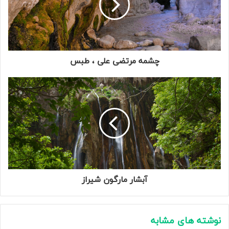
چشمه مرتضی علی ، طبس
آبشار مارگون شیراز
نوشته های مشابه