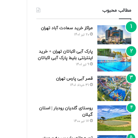
مطالب محبوب
مراکز خرید سعادت‌ آباد تهران
20 تیر 1401
پارک آبی اکباتان تهران + خرید
اینترنتی بلیط پارک آبی اکباتان
9 تیر 1401
قصر آبی پارس تهران
31 خرداد 1401
روستای گلدیان رودبار | استان
گیلان
17 تیر 1400