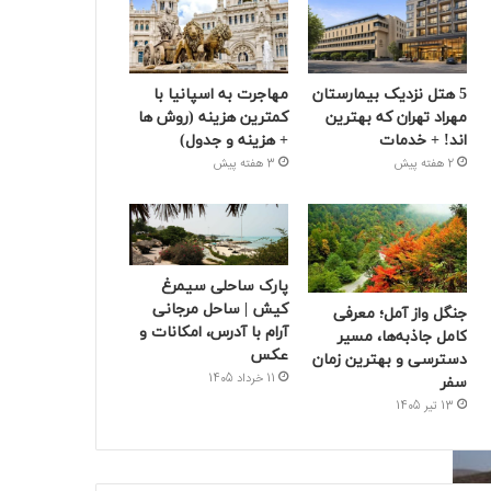
5 هتل نزدیک بیمارستان
مهاجرت به اسپانیا با
مهراد تهران که بهترین‌
کمترین هزینه (روش ها
اند! + خدمات
+ هزینه و جدول)
2 هفته پیش
3 هفته پیش
پارک ساحلی سیمرغ
کیش | ساحل مرجانی
جنگل واز آمل؛ معرفی
آرام با آدرس، امکانات و
کامل جاذبه‌ها، مسیر
عکس
دسترسی و بهترین زمان
11 خرداد 1405
سفر
13 تیر 1405