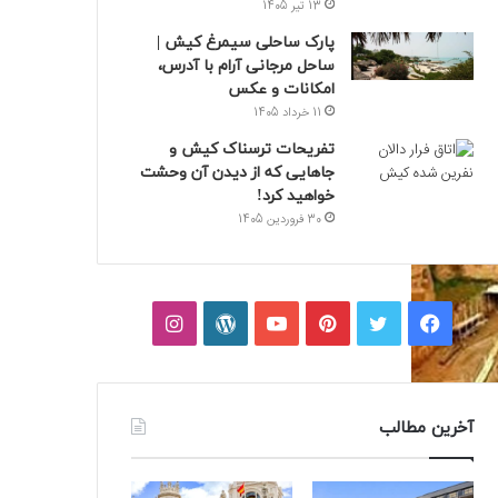
13 تیر 1405
پارک ساحلی سیمرغ کیش |
ساحل مرجانی آرام با آدرس،
امکانات و عکس
11 خرداد 1405
تفریحات ترسناک کیش و
جاهایی که از دیدن آن وحشت
خواهید کرد!
30 فروردین 1405
فیسبوک
توییتر
پینتریست
یوتیوب
وردپرس
اینستاگرام
آخرین مطالب