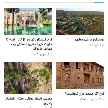
روستای عارفی مشهد
کاخ گلستان تهران | از تالار آینه تا
خلوت کریمخانی، داستان یک
19 تیر 1401
میراث ماندگار
19 شهریور 1403
کاخ آقا محمد خان کجاست؟
معرفی آبشار نورالی استان خراسان
7 اردیبهشت 1403
رضوی