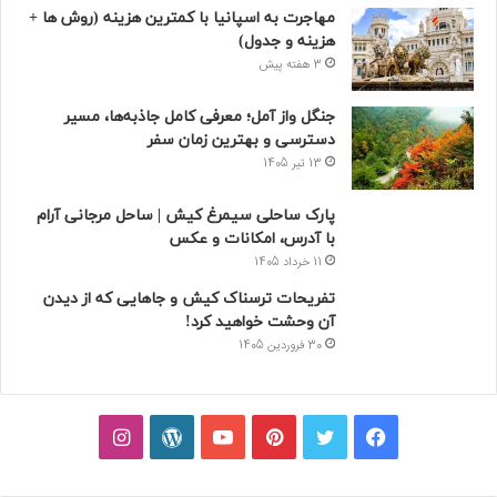
مهاجرت به اسپانیا با کمترین هزینه (روش ها +
هزینه و جدول)
3 هفته پیش
جنگل واز آمل؛ معرفی کامل جاذبه‌ها، مسیر
دسترسی و بهترین زمان سفر
13 تیر 1405
پارک ساحلی سیمرغ کیش | ساحل مرجانی آرام
با آدرس، امکانات و عکس
11 خرداد 1405
تفریحات ترسناک کیش و جاهایی که از دیدن
آن وحشت خواهید کرد!
30 فروردین 1405
فیسبوک
توییتر
پینتریست
یوتیوب
وردپرس
اینستاگرام