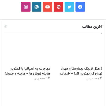
فیسبوک
توییتر
پینتریست
یوتیوب
وردپرس
اینستاگرام
آخرین مطالب
5 هتل نزدیک بیمارستان مهراد
مهاجرت به اسپانیا با کمترین
تهران که بهترین‌ اند! + خدمات
هزینه (روش ها + هزینه و جدول)
2 هفته پیش
3 هفته پیش