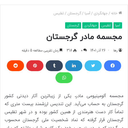
خانه
/
جهانگردی
/
آسیا
/
گرجستان
/
تفلیس
آسیا
تفلیس
جهانگردی
گرجستان
مجسمه مادر گرجستان
رها
26 آذر 1401
0
318
زمان تقریبی مطالعه 5 دقیقه
مجسمه آلومینیومی مادر، یکی از زیباترین آثار دیدنی کشور
گرجستان به حساب می‌آید. این تندیس ارزشمند بیست متری که
تماماً کار دست هنرمندی از همین کشور بوده و در شهر تفلیس
گرجستان قرار گرفته که نماد شخصیت ملی گرجستان محسوب