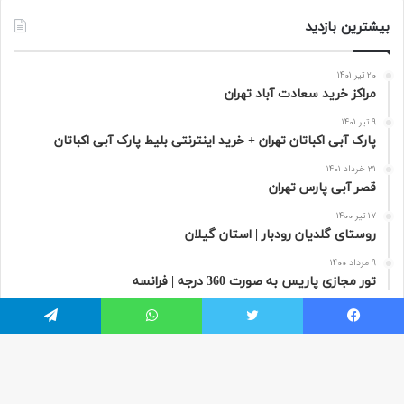
بیشترین بازدید
20 تیر 1401
مراکز خرید سعادت‌ آباد تهران
9 تیر 1401
پارک آبی اکباتان تهران + خرید اینترنتی بلیط پارک آبی اکباتان
31 خرداد 1401
قصر آبی پارس تهران
17 تیر 1400
روستای گلدیان رودبار | استان گیلان
9 مرداد 1400
تور مجازی پاریس به صورت 360 درجه | فرانسه
یسبوک
توییتر
واتس آپ
تلگرام
هر سفر دنیایی از ناشناخته ها در خودش دارد که مسافران از آن بی خبر هستند.