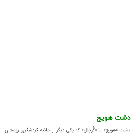
دشت هویج
دشت «هویج» یا «گُرچال» که یکی دیگر از جاذبه گردشگری روستای