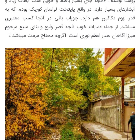
روستا نوشته : «افجه جای بسیار باصفا و خوبی است. باغات زیاد و
آبشارهای بسیار دارد. در واقع پایتخت لواسان کوچک بوده. که به
قدر لزوم دکاکین هم دارد. جوراب بافی در آنجا کسب معتبری
میباشد. از جمله عمارات خوب افجه قصر رفیع و بنای منبع مرحوم
میرزا آقاخان صدر اعظم نوری است. اگرچه محتاج مرمت میباشد.»