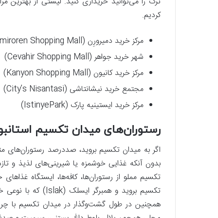
ترک را می‌توانید خریداری کنید. لیستی از بهترین مر
کردیم.
مرکز خرید دمیرورِن (Demiroren Shopping Mall)
شهر خرید جواهر (Cevahir Shopping Mall)
مرکز خرید کانیون (Kanyon Shopping Mall)
مجتمع خرید نیشانتاشی (City’s Nisantasi)
مرکز خرید ایستینیه پارک (IstinyePark)
رستوران‌های میدان تکسیم استانبو
اگر به میدان تکسیم بروید، صددرصد رستوران‌های م
بدون آنکه غذایی خوشمزه یا شیرینی‌های لذیذ و تازه‌ی
تکسیم مملو از رستوران‌ها، کافه‌ها، ایستگاه غذاهای 
تکسیم بروید و همبرگ
همچنین در طول گشت‌وگذار در میدان تکسیم با چرخ‌