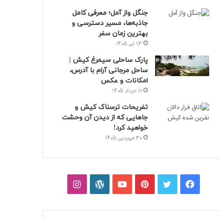
جنگل واز آمل؛ معرفی کامل
جاذبه‌ها، مسیر دسترسی و
بهترین زمان سفر
13 تیر 1405
پارک ساحلی سیمرغ کیش |
ساحل مرجانی آرام با آدرس،
امکانات و عکس
11 خرداد 1405
تفریحات ترسناک کیش و
جاهایی که از دیدن آن وحشت
خواهید کرد!
30 فروردین 1405
فیسبوک
توییتر
پینتریست
یوتیوب
وردپرس
اینستاگرام