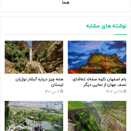
هما
نوشته های مشابه
بام اصفهان (کوه صفه)، تماشای
همه چیز درباره آبشار نوژیان
نصف جهان از نمایی دیگر
لرستان
25 تیر 1402
8 دی 1401