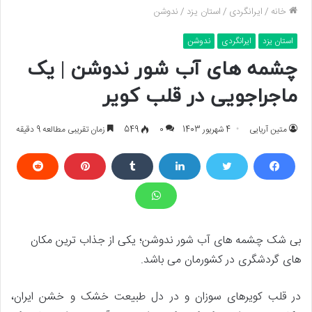
خانه
/
ایرانگردی
/
استان یزد
/
ندوشن
استان یزد
ایرانگردی
ندوشن
چشمه ‌های آب شور ندوشن | یک
ماجراجویی در قلب کویر
متین آریایی
4 شهریور 1403
0
549
زمان تقریبی مطالعه 9 دقیقه
بی شک چشمه ‌های آب شور ندوشن؛ یکی از جذاب ترین مکان
های گردشگری در کشورمان می باشد.
در قلب کویرهای سوزان و در دل طبیعت خشک و خشن ایران،