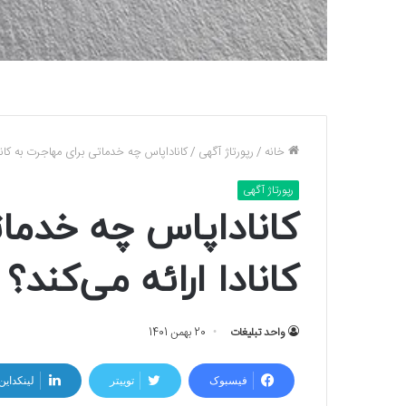
خانه
/
رپورتاژ آگهی
/
کاناداپاس چه خدماتی برای مهاجرت به کانادا
رپورتاژ آگهی
کاناداپاس چه خدمات
کانادا ارائه می‌کند؟
واحد تبلیغات
20 بهمن 1401
فیسبوک
توییتر
لینکداین