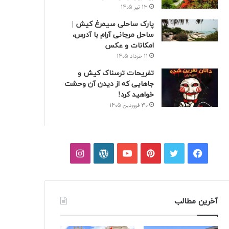
13 تیر 1405
پارک ساحلی سیمرغ کیش |
ساحل مرجانی آرام با آدرس،
امکانات و عکس
11 خرداد 1405
تفریحات ترسناک کیش و
جاهایی که از دیدن آن وحشت
خواهید کرد!
30 فروردین 1405
فیسبوک
توییتر
پینتریست
یوتیوب
وردپرس
اینستاگرام
آخرین مطالب