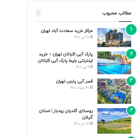
مطالب محبوب
مراکز خرید سعادت‌ آباد تهران
20 تیر 1401
پارک آبی اکباتان تهران + خرید
اینترنتی بلیط پارک آبی اکباتان
9 تیر 1401
قصر آبی پارس تهران
31 خرداد 1401
روستای گلدیان رودبار | استان
گیلان
17 تیر 1400