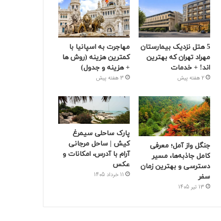
5 هتل نزدیک بیمارستان
مهاجرت به اسپانیا با
مهراد تهران که بهترین‌
کمترین هزینه (روش ها
اند! + خدمات
+ هزینه و جدول)
2 هفته پیش
3 هفته پیش
پارک ساحلی سیمرغ
کیش | ساحل مرجانی
جنگل واز آمل؛ معرفی
آرام با آدرس، امکانات و
کامل جاذبه‌ها، مسیر
عکس
دسترسی و بهترین زمان
11 خرداد 1405
سفر
13 تیر 1405