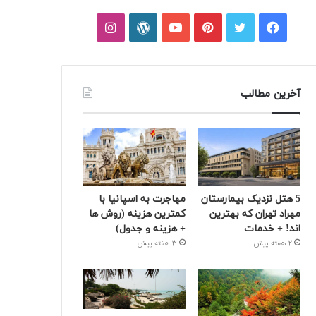
فیسبوک
توییتر
پینتریست
یوتیوب
وردپرس
اینستاگرام
آخرین مطالب
5 هتل نزدیک بیمارستان
مهاجرت به اسپانیا با
مهراد تهران که بهترین‌
کمترین هزینه (روش ها
اند! + خدمات
+ هزینه و جدول)
2 هفته پیش
3 هفته پیش