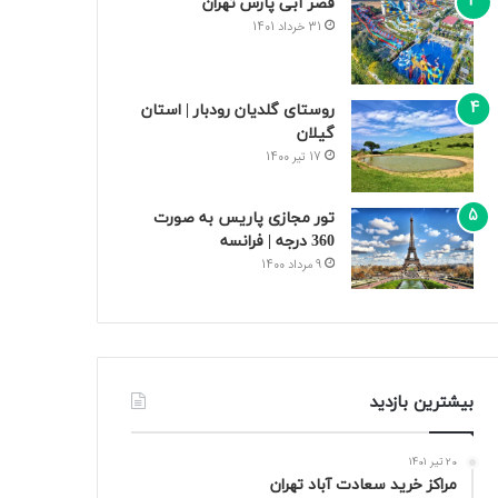
قصر آبی پارس تهران
31 خرداد 1401
روستای گلدیان رودبار | استان
گیلان
17 تیر 1400
تور مجازی پاریس به صورت
360 درجه | فرانسه
9 مرداد 1400
بیشترین بازدید
20 تیر 1401
مراکز خرید سعادت‌ آباد تهران