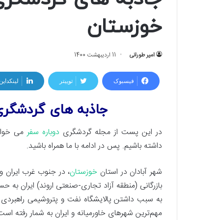
خوزستان
امیر طورانی
11 اردیبهشت 1400
فیسبوک
توییتر
لینکداین
جاذبه های گردشگری
در این پست از مجله گردشگری
دوباره سفر
می خواهی
داشته باشیم. پس در ادامه با ما همراه باشید.
شهر آبادان در استان
خوزستان
، در جنوب غرب ایران وا
بازرگانی (منطقه آزاد تجاری-صنعتی اروند) ایران به ح
به سبب داشتن پالایشگاه نفت و پتروشیمی راهبردی بو
مهم‌ترین شهرهای خاورمیانه و ایران به شمار رفته است