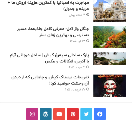
مهاجرت به اسپانیا با کمترین هزینه (روش ها +
هزینه و جدول)
3 هفته پیش
جنگل واز آمل؛ معرفی کامل جاذبه‌ها، مسیر
دسترسی و بهترین زمان سفر
13 تیر 1405
پارک ساحلی سیمرغ کیش | ساحل مرجانی آرام
با آدرس، امکانات و عکس
11 خرداد 1405
تفریحات ترسناک کیش و جاهایی که از دیدن
آن وحشت خواهید کرد!
30 فروردین 1405
فیسبوک
توییتر
پینتریست
یوتیوب
وردپرس
اینستاگرام