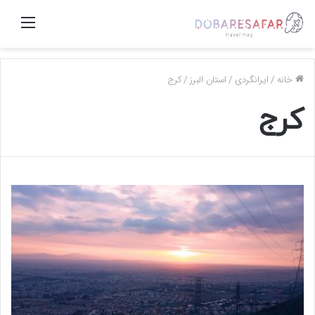
منو
خانه
/
ایرانگردی
/
استان البرز
/
کرج
کرج