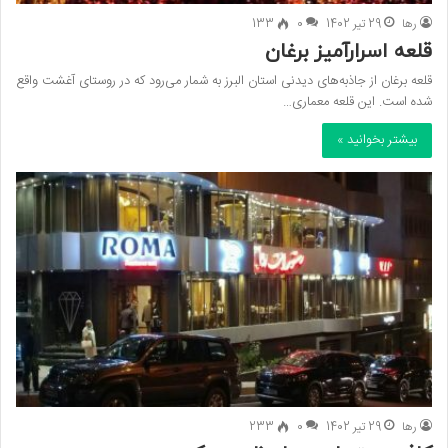
رها
29 تیر 1402
0
133
قلعه اسرارآمیز برغان
قلعه برغان از جاذبه‌های دیدنی استان البرز به شمار می‌رود که در روستای آغشت واقع
شده است. این قلعه معماری…
بیشتر بخوانید »
رها
29 تیر 1402
0
233