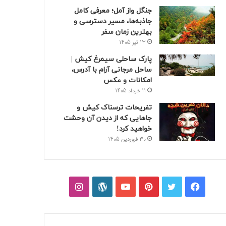
جنگل واز آمل؛ معرفی کامل
جاذبه‌ها، مسیر دسترسی و
بهترین زمان سفر
13 تیر 1405
پارک ساحلی سیمرغ کیش |
ساحل مرجانی آرام با آدرس،
امکانات و عکس
11 خرداد 1405
تفریحات ترسناک کیش و
جاهایی که از دیدن آن وحشت
خواهید کرد!
30 فروردین 1405
فیسبوک
توییتر
پینتریست
یوتیوب
وردپرس
اینستاگرام