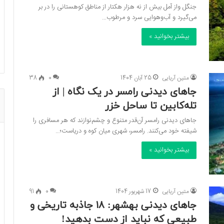
جنگل واز آمل بیش از نه هزار هکتار از مناطق کوهستانی را در بر
می‌گیرد و آب‌وهوایی سرد و مرطوب…
بیشتر بخوانید »
متین آریایی
25 آبان 1404
0
38
جاهای دیدنی رامسر در یک نگاه | از
تله‌کابین تا ساحل خزر
جاهای دیدنی رامسر آن‌قدر متنوع و چشم‌نوازند که هر مسافری را
شیفته خود می‌کنند. رامسر، شهری میان کوه و دریاست؛…
بیشتر بخوانید »
متین آریایی
17 شهریور 1404
0
91
جاهای دیدنی بهشهر: ۱۸ جاذبه تاریخی و
طبیعی که نباید از دست بدهید!