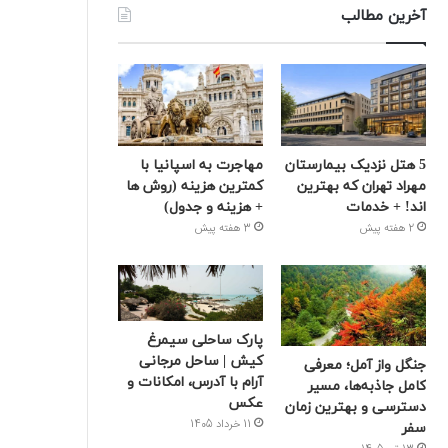
آخرین مطالب
5 هتل نزدیک بیمارستان
مهاجرت به اسپانیا با
مهراد تهران که بهترین‌
کمترین هزینه (روش ها
اند! + خدمات
+ هزینه و جدول)
2 هفته پیش
3 هفته پیش
پارک ساحلی سیمرغ
کیش | ساحل مرجانی
جنگل واز آمل؛ معرفی
آرام با آدرس، امکانات و
کامل جاذبه‌ها، مسیر
عکس
دسترسی و بهترین زمان
11 خرداد 1405
سفر