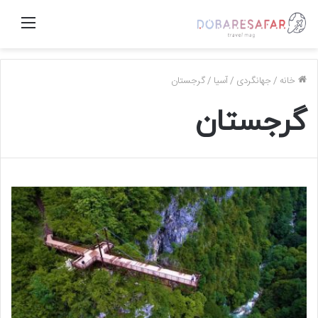
منو
خانه
/
جهانگردی
/
آسیا
/
گرجستان
گرجستان