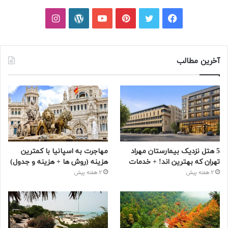
فیسبوک
توییتر
پینتریست
یوتیوب
وردپرس
اینستاگرام
آخرین مطالب
5 هتل نزدیک بیمارستان مهراد
مهاجرت به اسپانیا با کمترین
تهران که بهترین‌ اند! + خدمات
هزینه (روش ها + هزینه و جدول)
2 هفته پیش
2 هفته پیش