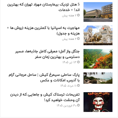
5 هتل نزدیک بیمارستان مهراد تهران که بهترین‌
اند! + خدمات
2 هفته پیش
مهاجرت به اسپانیا با کمترین هزینه (روش ها +
هزینه و جدول)
2 هفته پیش
جنگل واز آمل؛ معرفی کامل جاذبه‌ها، مسیر
دسترسی و بهترین زمان سفر
13 تیر 1405
پارک ساحلی سیمرغ کیش | ساحل مرجانی آرام
با آدرس، امکانات و عکس
11 خرداد 1405
تفریحات ترسناک کیش و جاهایی که از دیدن
آن وحشت خواهید کرد!
30 فروردین 1405