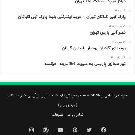
مراکز خرید سعادت‌ آباد تهران
9 تیر 1401
پارک آبی اکباتان تهران + خرید اینترنتی بلیط پارک آبی اکباتان
31 خرداد 1401
قصر آبی پارس تهران
17 تیر 1400
روستای گلدیان رودبار | استان گیلان
9 مرداد 1400
تور مجازی پاریس به صورت 360 درجه | فرانسه
هر سفر دنیایی از ناشناخته ها در خودش دارد که مسافران از آن بی خبر هستند.
(مارتین بوبر)
تماس با ما
تبلیغات
فیسبوک
توییتر
پینتریست
یوتیوب
وردپرس
اینستاگرام