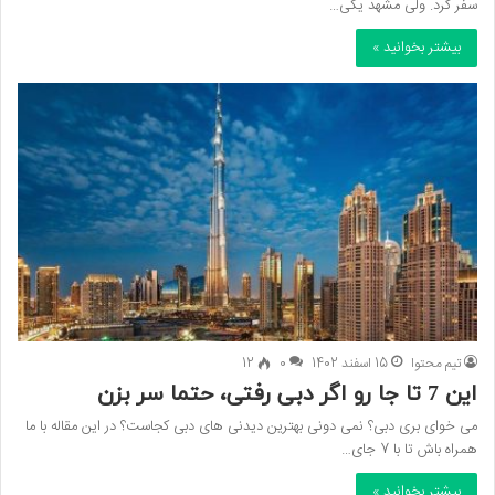
سفر کرد. ولی مشهد یکی…
بیشتر بخوانید »
تیم محتوا
15 اسفند 1402
0
12
این 7 تا جا رو اگر دبی رفتی، حتما سر بزن
می خوای بری دبی؟ نمی دونی بهترین دیدنی های دبی کجاست؟ در این مقاله با ما
همراه باش تا با 7 جای…
بیشتر بخوانید »