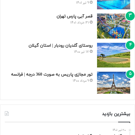
9 تیر 1401
قصر آبی پارس تهران
31 خرداد 1401
روستای گلدیان رودبار | استان گیلان
17 تیر 1400
تور مجازی پاریس به صورت 360 درجه | فرانسه
9 مرداد 1400
بیشترین بازدید
20 تیر 1401