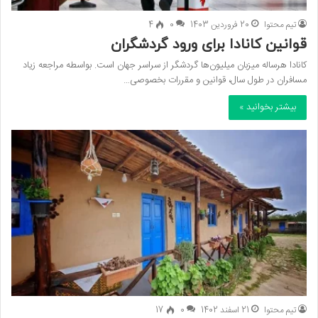
تیم محتوا
20 فروردین 1403
0
4
قوانین کانادا برای ورود گردشگران
کانادا هرساله میزبان میلیون‌ها گردشگر از سراسر جهان است. بواسطه مراجعه زیاد
مسافران در طول سال، قوانین و مقررات بخصوصی…
بیشتر بخوانید »
تیم محتوا
21 اسفند 1402
0
17