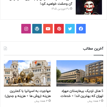
آن وحشت خواهید کرد!
30 فروردین 1405
فیسبوک
توییتر
پینتریست
یوتیوب
وردپرس
اینستاگرام
آخرین مطالب
5 هتل نزدیک بیمارستان مهراد
مهاجرت به اسپانیا با کمترین
تهران که بهترین‌ اند! + خدمات
هزینه (روش ها + هزینه و جدول)
2 هفته پیش
3 هفته پیش