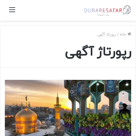
منو
خانه
/
رپورتاژ آگهی
رپورتاژ آگهی