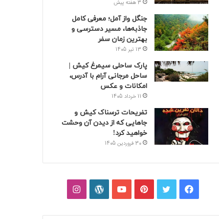
3 هفته پیش
جنگل واز آمل؛ معرفی کامل
جاذبه‌ها، مسیر دسترسی و
بهترین زمان سفر
13 تیر 1405
پارک ساحلی سیمرغ کیش |
ساحل مرجانی آرام با آدرس،
امکانات و عکس
11 خرداد 1405
تفریحات ترسناک کیش و
جاهایی که از دیدن آن وحشت
خواهید کرد!
30 فروردین 1405
فیسبوک
توییتر
پینتریست
یوتیوب
وردپرس
اینستاگرام