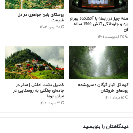
روستای بلبر؛ جواهری در دل
همه چیز در رابطه با آتشکده بهرام
طبیعت
یزد و جاودانگی آتش 1500 ساله
28 بهمن 1403
آن
25 اردیبهشت 1401
کوه تل انبار گرگان ؛ سرچشمه
خصیل دشت املش | سفر در
رودهای خروشان
جاده‌ای جنگلی به روستایی در
میان ابرها
15 مرداد 1402
31 خرداد 1402
دیدگاهتان را بنویسید