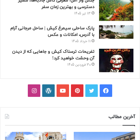
جنگل واز آمل؛ معرفی کامل جاذبه‌ها، مسیر
دسترسی و بهترین زمان سفر
13 تیر 1405
پارک ساحلی سیمرغ کیش | ساحل مرجانی آرام
با آدرس، امکانات و عکس
11 خرداد 1405
تفریحات ترسناک کیش و جاهایی که از دیدن
آن وحشت خواهید کرد!
30 فروردین 1405
فیسبوک
توییتر
پینتریست
یوتیوب
وردپرس
اینستاگرام
آخرین مطالب