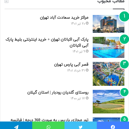
مطالب محبوب
مراکز خرید سعادت‌ آباد تهران
20 تیر 1401
پارک آبی اکباتان تهران + خرید اینترنتی بلیط پارک
آبی اکباتان
9 تیر 1401
قصر آبی پارس تهران
31 خرداد 1401
روستای گلدیان رودبار | استان گیلان
17 تیر 1400
تور مجازی پاریس به صورت 360 درجه | فرانسه
9 مرداد 1400