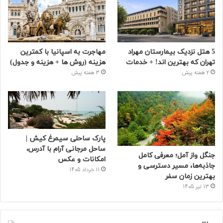
5 هتل نزدیک بیمارستان مهراد
مهاجرت به اسپانیا با کمترین
تهران که بهترین‌ اند! + خدمات
هزینه (روش ها + هزینه و جدول)
2 هفته پیش
3 هفته پیش
پارک ساحلی سیمرغ کیش |
ساحل مرجانی آرام با آدرس،
جنگل واز آمل؛ معرفی کامل
امکانات و عکس
جاذبه‌ها، مسیر دسترسی و
11 خرداد 1405
بهترین زمان سفر
13 تیر 1405