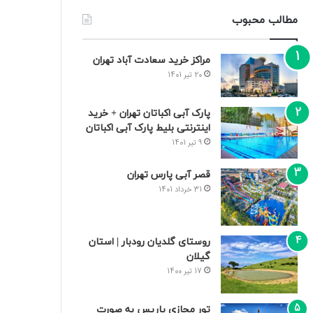
مطالب محبوب
مراکز خرید سعادت‌ آباد تهران
20 تیر 1401
پارک آبی اکباتان تهران + خرید
اینترنتی بلیط پارک آبی اکباتان
9 تیر 1401
قصر آبی پارس تهران
31 خرداد 1401
روستای گلدیان رودبار | استان
گیلان
17 تیر 1400
تور مجازی پاریس به صورت