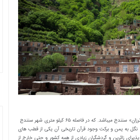
نگل نام روستایی در دهستان نگل از توابع بخش «کلاترزان» سنندج میباشد. که در فاصله ۶۵ کیلو متری شهر سنندج
 نگل به یمن و برکت وجود قرآن تاریخی آن یکی از قطب های
ذیرای زائرین و گردشگران زیادی از همه کشور و حتی خارج از