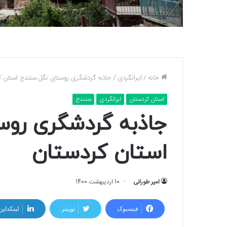
خانه
/
ایرانگردی
/
جاذبه گردشگری روستای نگل سنندج استان ک
استان کردستان
ایرانگردی
سنندج
جاذبه گردشگری روس
استان کردستان
امیر طورانی
10 اردیبهشت 1400
فیسبوک
توییتر
لینکداین