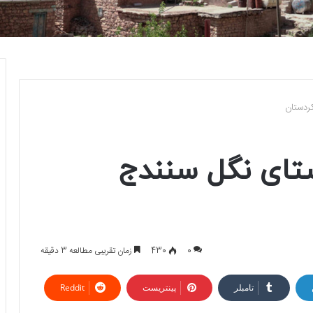
ردستان
تای نگل سنندج
0
430
زمان تقریبی مطالعه 3 دقیقه
تامبلر
پینتریست
Reddit