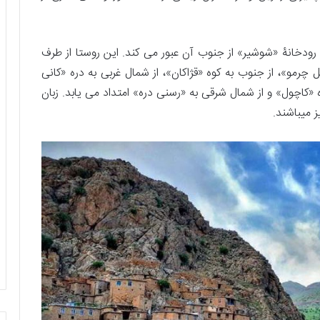
رودخانۀ «شوشیر» از جنوب آن عبور می کند. این روستا از طرف
رمو»، از جنوب به كوه «قژاكان»، از شمال غربی به دره «كانی
ه «كاچول» و از شمال شرقی به «رسنی دره» امتداد می یابد. زبان
 میباشند.