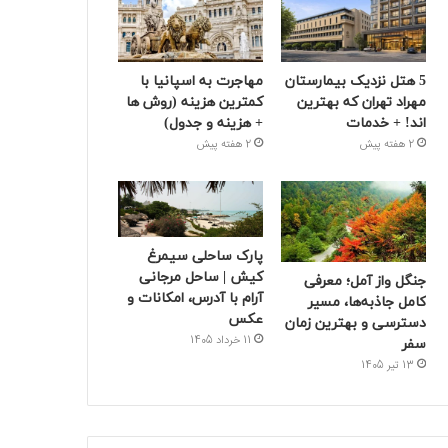
5 هتل نزدیک بیمارستان
مهاجرت به اسپانیا با
مهراد تهران که بهترین‌
کمترین هزینه (روش ها
اند! + خدمات
+ هزینه و جدول)
2 هفته پیش
2 هفته پیش
پارک ساحلی سیمرغ
کیش | ساحل مرجانی
جنگل واز آمل؛ معرفی
آرام با آدرس، امکانات و
کامل جاذبه‌ها، مسیر
عکس
دسترسی و بهترین زمان
11 خرداد 1405
سفر
13 تیر 1405