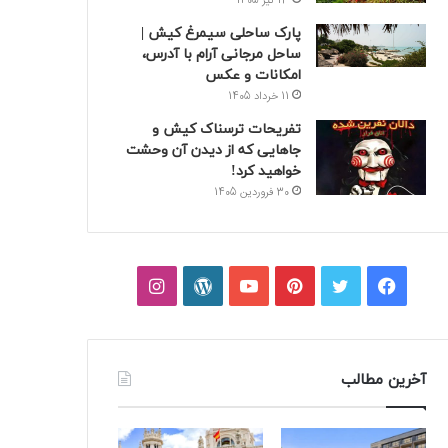
13 تیر 1405
پارک ساحلی سیمرغ کیش |
ساحل مرجانی آرام با آدرس،
امکانات و عکس
11 خرداد 1405
تفریحات ترسناک کیش و
جاهایی که از دیدن آن وحشت
خواهید کرد!
30 فروردین 1405
فیسبوک
توییتر
پینتریست
یوتیوب
وردپرس
اینستاگرام
آخرین مطالب