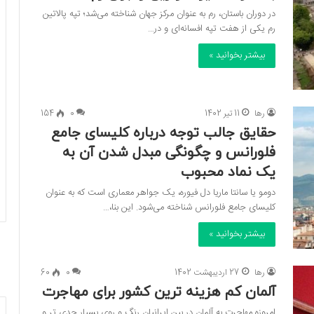
در دوران باستان، رم به عنوان مرکز جهان شناخته می‌شد؛ تپه پالاتین
رم یکی از هفت تپه افسانه‌ای و در…
بیشتر بخوانید »
رها
11 تیر 1402
0
154
حقایق جالب توجه درباره کلیسای جامع
فلورانس و چگونگی مبدل شدن آن به
یک نماد محبوب
دومو یا سانتا ماریا دل فیوره، یک جواهر معماری است که به عنوان
کلیسای جامع فلورانس شناخته می‌شود. این بنا،…
بیشتر بخوانید »
رها
27 اردیبهشت 1402
0
60
آلمان کم هزینه ترین کشور برای مهاجرت
امروزه مهاجرت به آلمان در بین ایرانیان رنگ و روی بسیار جدی تر و