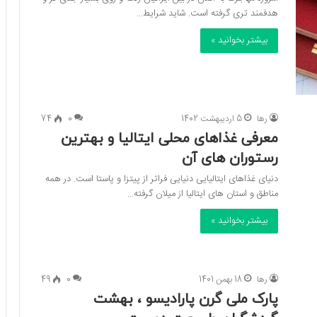
هدفمند تری گرفته است. شاید شرایط…
بیشتر بخوانید »
رها
5 اردیبهشت 1402
0
74
معرفی غذاهای محلی ایتالیا و بهترین
رستوران های آن
دنیای غذاهای ایتالیایی دنیایی فراتر از پیتزا و پاستا است. در همه
مناطق و استان‌ های ایتالیا از میلان گرفته…
بیشتر بخوانید »
رها
18 بهمن 1401
0
49
پارک ملی گرن پارادیسو ، بهشت