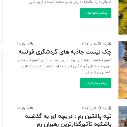
فراوانی دارد. دانمارک دارای جزایر متعدد است و از زیباترین…
بیشتر بخوانید »
رها
18 تیر 1402
0
45
چک لیست جاذبه های گردشگری فرانسه
کشور فرانسه به‌عنوان پرطرفدارترین و محبوب‌ترین کشور توریستی
جهان، جاذبه‌های گردشگری فراوانی دارد. همه ما نام جاذبه‌هایی
همچون برج ایفل،…
بیشتر بخوانید »
رها
14 تیر 1402
0
58
تپه پالاتین رم : دریچه ای به گذشته
باشکوه تأثیرگذارترین رهبران رم