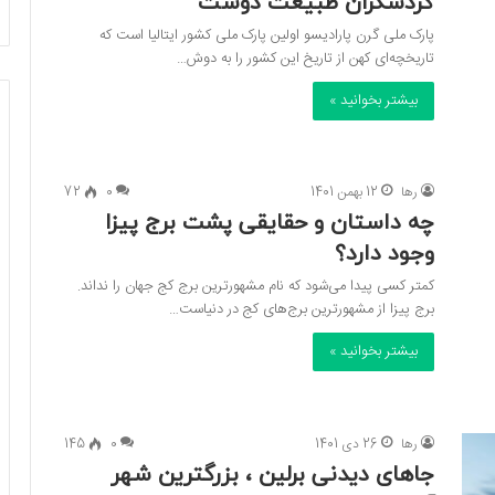
گردشگران طبیعت‌ دوست
پارک ملی گرن پارادیسو اولین پارک ملی کشور ایتالیا است که
تاریخچه‌ای کهن از تاریخ این کشور را به دوش…
بیشتر بخوانید »
رها
12 بهمن 1401
0
72
چه داستان و حقایقی پشت برج پیزا
وجود دارد؟
کمتر کسی پیدا می‌شود که نام مشهورترین برج کج جهان را نداند.
برج پیزا از مشهورترین برج‌های کج در دنیاست…
بیشتر بخوانید »
رها
26 دی 1401
0
145
جاهای دیدنی برلین ، بزرگترین شهر