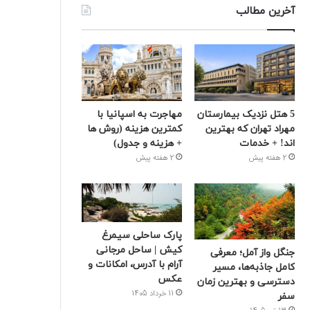
آخرین مطالب
5 هتل نزدیک بیمارستان
مهاجرت به اسپانیا با
مهراد تهران که بهترین‌
کمترین هزینه (روش ها
اند! + خدمات
+ هزینه و جدول)
2 هفته پیش
2 هفته پیش
پارک ساحلی سیمرغ
کیش | ساحل مرجانی
جنگل واز آمل؛ معرفی
آرام با آدرس، امکانات و
کامل جاذبه‌ها، مسیر
عکس
دسترسی و بهترین زمان
11 خرداد 1405
سفر