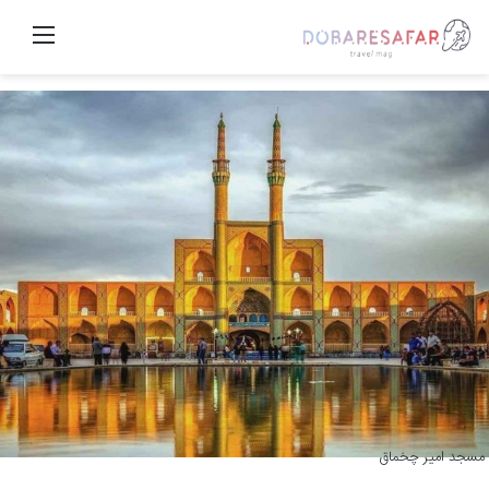
منو
مسجد امیر چخماق