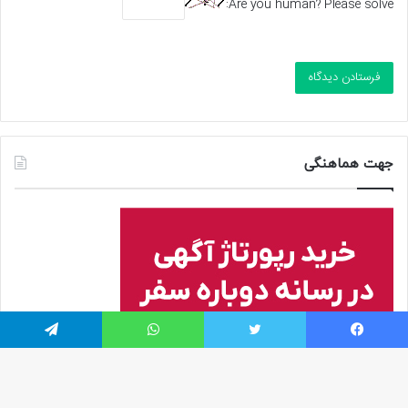
Are you human? Please solve:
جهت هماهنگی
یسبوک
توییتر
واتس آپ
تلگرام