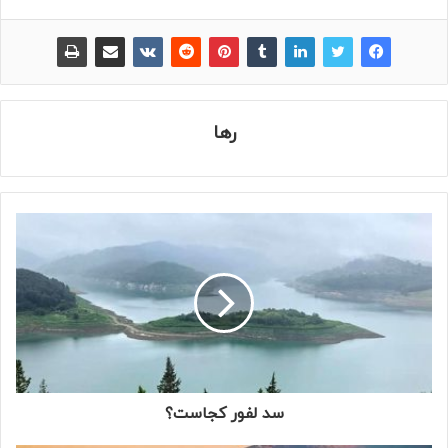
رها
سد لفور کجاست؟