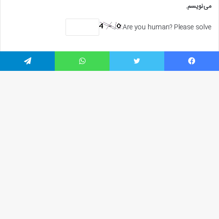
می‌نویسم.
Are you human? Please solve:
یسبوک
توییتر
واتس آپ
تلگرام
دکمه
جهت هماهنگی
باز
به
بالا