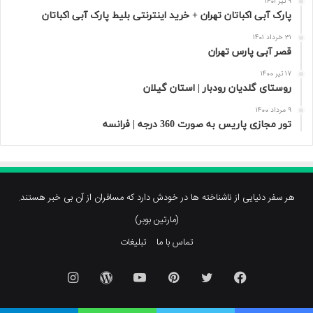
9 تیر 1401
پارک آبی اکباتان تهران + خرید اینترنتی بلیط پارک آبی اکباتان
31 خرداد 1401
قصر آبی پارس تهران
17 تیر 1400
روستای گلدیان رودبار | استان گیلان
9 مرداد 1400
تور مجازی پاریس به صورت 360 درجه | فرانسه
هر سفر دنیایی از ناشناخته ها در خودش دارد که مسافران از آن بی خبر هستند.
(مارتین بوبر)
تماس با ما
تبلیغات
فیسبوک
توییتر
پینتریست
یوتیوب
وردپرس
اینستاگرام