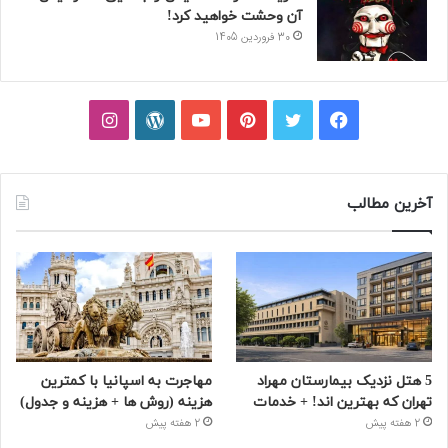
آن وحشت خواهید کرد!
30 فروردین 1405
فیسبوک
توییتر
پینتریست
یوتیوب
وردپرس
اینستاگرام
آخرین مطالب
5 هتل نزدیک بیمارستان مهراد
مهاجرت به اسپانیا با کمترین
تهران که بهترین‌ اند! + خدمات
هزینه (روش ها + هزینه و جدول)
2 هفته پیش
2 هفته پیش