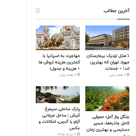
آخرین مطالب
5 هتل نزدیک بیمارستان
مهاجرت به اسپانیا با
مهراد تهران که بهترین‌
کمترین هزینه (روش ها
اند! + خدمات
+ هزینه و جدول)
2 هفته پیش
3 هفته پیش
پارک ساحلی سیمرغ
کیش | ساحل مرجانی
جنگل واز آمل؛ معرفی
آرام با آدرس، امکانات و
کامل جاذبه‌ها، مسیر
عکس
دسترسی و بهترین زمان
11 خرداد 1405