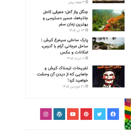
3 هفته پیش
جنگل واز آمل؛ معرفی کامل
جاذبه‌ها، مسیر دسترسی و
بهترین زمان سفر
13 تیر 1405
پارک ساحلی سیمرغ کیش |
ساحل مرجانی آرام با آدرس،
امکانات و عکس
11 خرداد 1405
تفریحات ترسناک کیش و
جاهایی که از دیدن آن وحشت
خواهید کرد!
30 فروردین 1405
فیسبوک
توییتر
پینتریست
یوتیوب
وردپرس
اینستاگرام