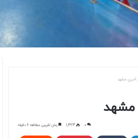
 آجری مشهد
 مشهد
0
1,423
زمان تقریبی مطالعه 6 دقیقه