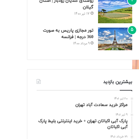
روستای گلدیان رودبار | استان
گیلان
17 تیر 1400
تور مجازی پاریس به صورت
360 درجه | فرانسه
9 مرداد 1400
بیشترین بازدید
20 تیر 1401
مراکز خرید سعادت‌ آباد تهران
9 تیر 1401
پارک آبی اکباتان تهران + خرید اینترنتی بلیط پارک
آبی اکباتان
31 خرداد 1401