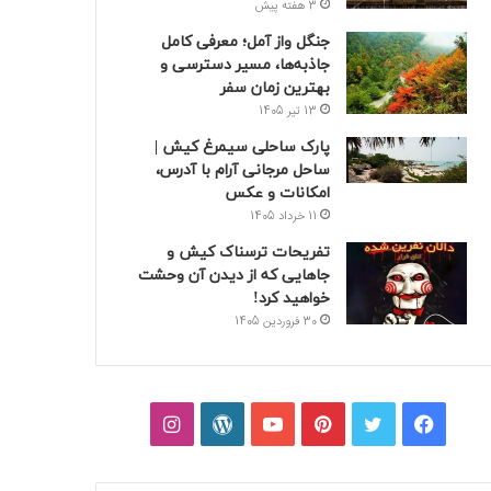
3 هفته پیش
جنگل واز آمل؛ معرفی کامل
جاذبه‌ها، مسیر دسترسی و
بهترین زمان سفر
13 تیر 1405
پارک ساحلی سیمرغ کیش |
ساحل مرجانی آرام با آدرس،
امکانات و عکس
11 خرداد 1405
تفریحات ترسناک کیش و
جاهایی که از دیدن آن وحشت
خواهید کرد!
30 فروردین 1405
فیسبوک
توییتر
پینتریست
یوتیوب
وردپرس
اینستاگرام