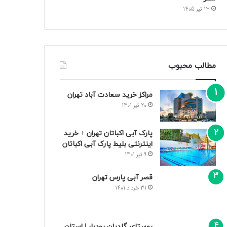
13 تیر 1405
مطالب محبوب
مراکز خرید سعادت‌ آباد تهران
20 تیر 1401
پارک آبی اکباتان تهران + خرید
اینترنتی بلیط پارک آبی اکباتان
9 تیر 1401
قصر آبی پارس تهران
31 خرداد 1401
روستای گلدیان رودبار | استان